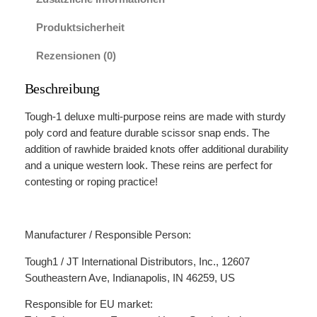
n
g
Produktsicherheit
B
r
Rezensionen (0)
a
i
Beschreibung
d
e
Tough-1 deluxe multi-purpose reins are made with sturdy
d
poly cord and feature durable scissor snap ends. The
P
addition of rawhide braided knots offer additional durability
o
and a unique western look. These reins are perfect for
l
contesting or roping practice!
y
C
o
Manufacturer / Responsible Person:
r
d
Tough1 / JT International Distributors, Inc., 12607
R
Southeastern Ave, Indianapolis, IN 46259, US
o
Responsible for EU market:
p