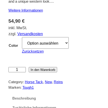
and a unique western look.…
Weitere Informationen
54,90
€
inkl. MwSt.
zzgl.
Versandkosten
Color
Zurücksetzen
R
In den Warenkorb
o
y
Category:
Horse Tack
, 
New
, 
Reins
a
Marken:
Tough1
l
K
Beschreibung
i
Zusätzliche Informationen