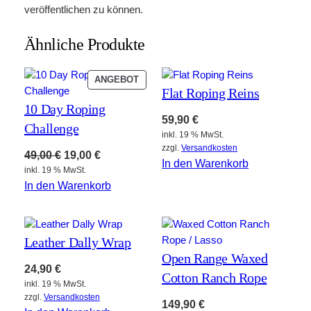
veröffentlichen zu können.
Ähnliche Produkte
PRODUKT
ANGEBOT
Flat Roping Reins
IM
10 Day Roping
ANGEBOT
59,90
€
Challenge
inkl. 19 % MwSt.
zzgl.
Versandkosten
Ursprünglicher
Aktueller
49,00
€
19,00
€
In den Warenkorb
inkl. 19 % MwSt.
Preis
Preis
In den Warenkorb
war:
ist:
49,00 €
19,00 €.
Leather Dally Wrap
Open Range Waxed
24,90
€
Cotton Ranch Rope
inkl. 19 % MwSt.
zzgl.
Versandkosten
149,90
€