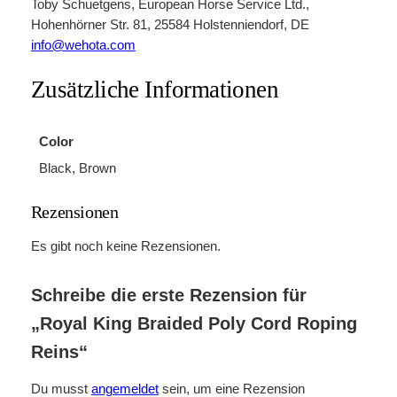
Toby Schuetgens, European Horse Service Ltd.,
i
Hohenhörner Str. 81, 25584 Holstenniendorf, DE
n
info@wehota.com
g
R
Zusätzliche Informationen
e
i
n
Color
s
Black, Brown
M
e
Rezensionen
n
g
Es gibt noch keine Rezensionen.
e
Schreibe die erste Rezension für
„Royal King Braided Poly Cord Roping
Reins“
Du musst
angemeldet
sein, um eine Rezension