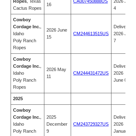
Ropes
, Texas
CA007450888US
2026 July
16
Cactus Ropes
4
Cowboy
Cordage Inc.
,
Delivered,
2026 June
Idaho
CM244613515US
2026 July
15
Poly Ranch
7
Ropes
Cowboy
Cordage Inc.
,
Delivered,
2026 May
Idaho
CM244431472US
2026
11
Poly Ranch
June 03
Ropes
2025
Cowboy
Cordage Inc.
,
2025
Delivered,
Idaho
December
CM243729327US
2026
Poly Ranch
9
Januar 06