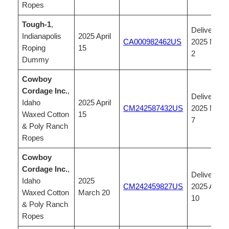
Ropes
Tough-1
,
Delivered,
Indianapolis
2025 April
CA000982462US
2025 May
Roping
15
2
Dummy
Cowboy
Cordage Inc.
,
Delivered,
Idaho
2025 April
CM242587432US
2025 May
Waxed Cotton
15
7
& Poly Ranch
Ropes
Cowboy
Cordage Inc.
,
Delivered,
Idaho
2025
CM242459827US
2025 April
Waxed Cotton
March 20
10
& Poly Ranch
Ropes