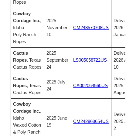
Ropes
Cowboy
Cordage Inc.
,
2025
Delivered,
Idaho
November
CM243570708US
2026
Poly Ranch
10
Januar 09
Ropes
Cactus
2025
Delivered,
Ropes
, Texas
September
LS005058722US
2026 April
Cactus Ropes
24
10
Cactus
Delivered,
2025 July
Ropes
, Texas
CA002064560US
2025
24
Cactus Ropes
August 15
Cowboy
Cordage Inc.
,
Delivered,
Idaho
2025 June
CM242869654US
2025 July
Waxed Cotton
19
2
& Poly Ranch