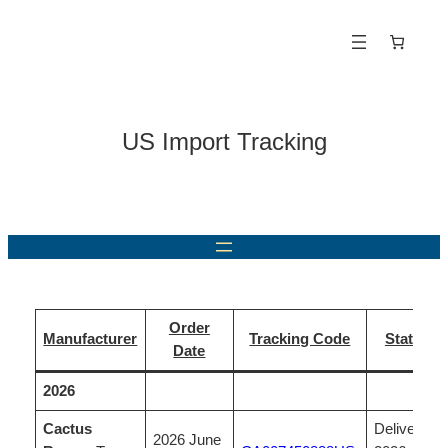
Zum
Inhalt
springen
US Import Tracking
Order
Manufacturer
Tracking Code
Status
Date
2026
Cactus
Delivered,
2026 June