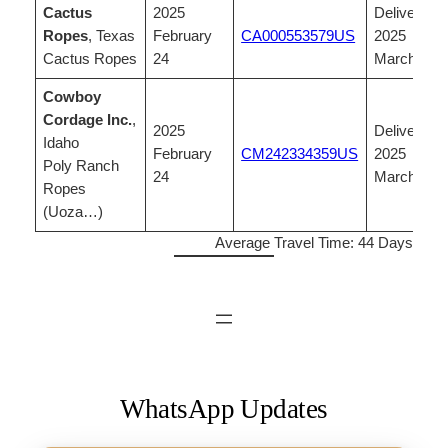
Cactus
2025
Delivered,
Ropes
, Texas
February
CA000553579US
2025
Cactus Ropes
24
March 25
Cowboy
Cordage Inc.
,
2025
Delivered,
Idaho
February
CM242334359US
2025
Poly Ranch
24
March 28
Ropes
(Uoza…)
Average Travel Time: 44 Days
WhatsApp Updates