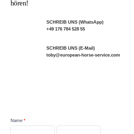
hören!
SCHREIB UNS (WhatsApp)
+49 176 784 528 55
SCHREIB UNS (E-Mail)
toby@european-horse-service.com
K
Name
*
o
V
N
n