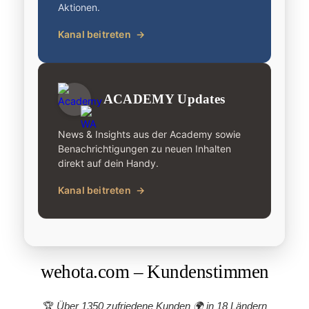
Aktionen.
Kanal beitreten
→
ACADEMY Updates
News & Insights aus der Academy sowie
Benachrichtigungen zu neuen Inhalten
direkt auf dein Handy.
Kanal beitreten
→
wehota.com – Kundenstimmen
🏆
Über 1350 zufriedene Kunden 🌍
in 18 Ländern