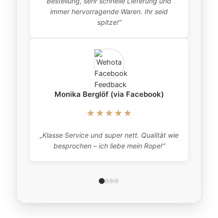
Bestellung, sehr schnelle Lieferung und
pro
immer hervorragende Waren. Ihr seid
this
spitze!“
Monika Berglöf (via Facebook)
★★★★★
„Klasse Service und super nett. Qualität wie
besprochen – ich liebe mein Rope!“