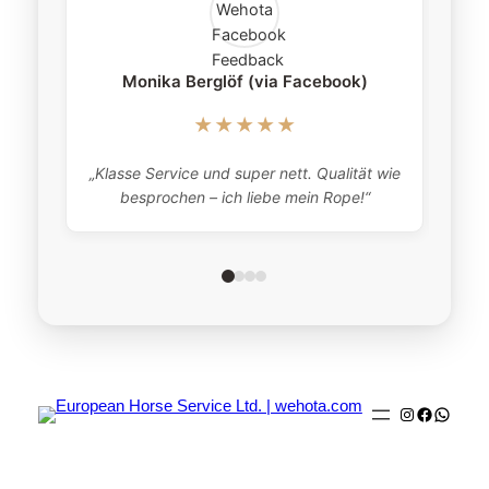
Monika Berglöf (via Facebook)
★★★★★
„Klasse Service und super nett. Qualität wie
besprochen – ich liebe mein Rope!“
Instagram
Faceboo
Whats