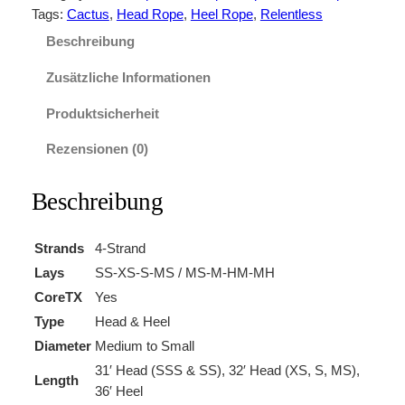
t
Tags:
Cactus
, 
Head Rope
, 
Heel Rope
, 
Relentless
u
Beschreibung
s
K
Zusätzliche Informationen
o
o
Produktsicherheit
l
Rezensionen (0)
K
a
Beschreibung
t
T
e
Strands
4-Strand
a
Lays
SS-XS-S-MS / MS-M-HM-MH
m
CoreTX
Yes
R
o
Type
Head & Heel
p
Diameter
Medium to Small
e
31′ Head (SSS & SS), 32′ Head (XS, S, MS),
Length
M
36′ Heel
e