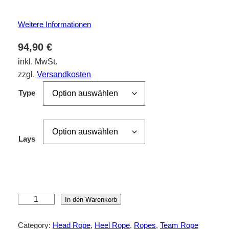
Weitere Informationen
94,90
€
inkl. MwSt.
zzgl.
Versandkosten
Type
Lays
C
In den Warenkorb
a
c
Category:
Head Rope
, 
Heel Rope
, 
Ropes
, 
Team Rope