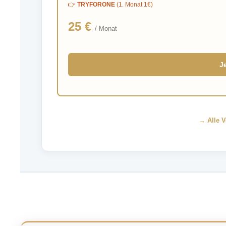
👉
TRYFORONE
(1. Monat 1€)
25 €
/ Monat
J
→ Alle V