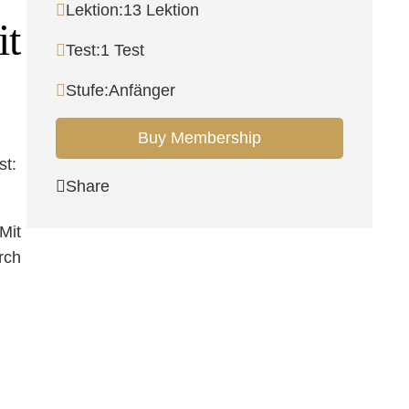
Lektion:
13 Lektion
it
Test:
1 Test
Stufe:
Anfänger
Buy Membership
st:
Share
Mit
rch