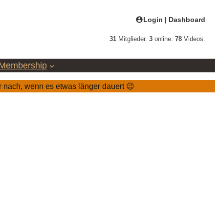
Login | Dashboard
31
Mitglieder.
3
online.
78
Videos.
Membership
r nach, wenn es etwas länger dauert 😉