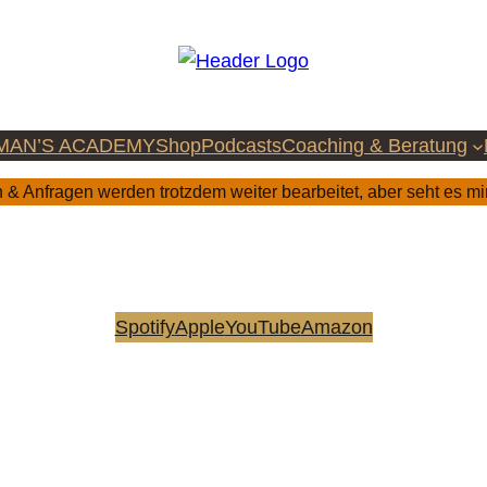
MAN’S ACADEMY
Shop
Podcasts
Coaching & Beratung
& Anfragen werden trotzdem weiter bearbeitet, aber seht es mi
Spotify
Apple
YouTube
Amazon