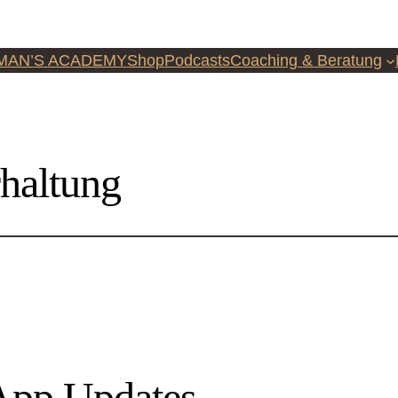
MAN’S ACADEMY
Shop
Podcasts
Coaching & Beratung
haltung
pp Updates