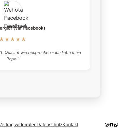
erglöf (via Facebook)
★★★★★
„Absolutely 
t. Qualität wie besprochen – ich liebe mein
what they tell
Rope!“
here twic
Instagram
Facebook
WhatsA
Vertrag widerrufen
Datenschutz
Kontakt