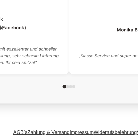
a Facebook)
Monika B
★
it exzellenter und schneller
„Klasse Service und super net
lung, sehr schnelle Lieferung
 Ihr seid spitze!“
AGB’s
Zahlung & Versand
Impressum
Widerrufsbelehrung