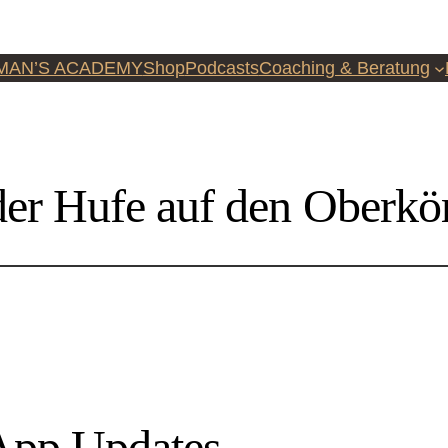
MAN’S ACADEMY
Shop
Podcasts
Coaching & Beratung
der Hufe auf den Oberkö
pp Updates