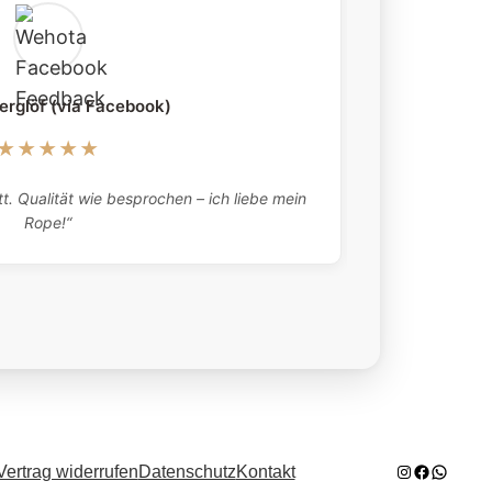
erglöf (via Facebook)
★★★★★
„Absolutely 
t. Qualität wie besprochen – ich liebe mein
what they tell
Rope!“
here twic
Instagram
Facebook
WhatsA
Vertrag widerrufen
Datenschutz
Kontakt