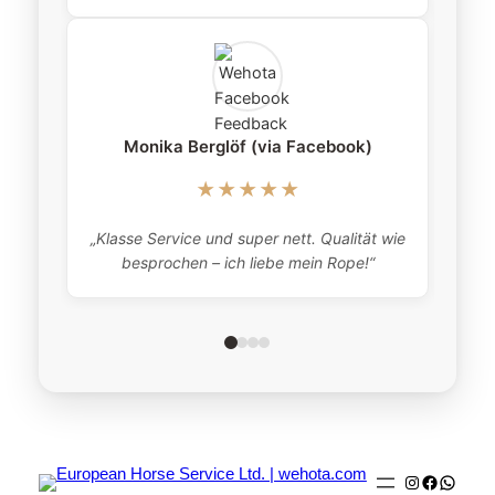
Monika Berglöf (via Facebook)
★★★★★
„Klasse Service und super nett. Qualität wie
besprochen – ich liebe mein Rope!“
Instagram
Faceboo
Whats