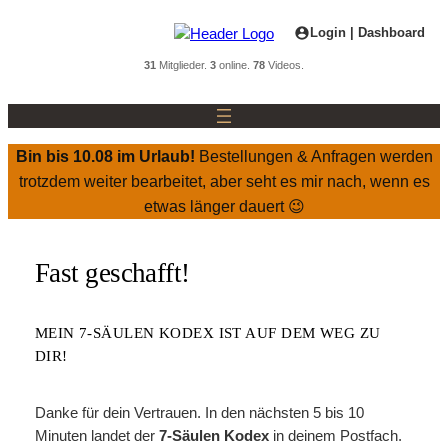
Zum
Login | Dashboard
Inhalt
springen
31
Mitglieder.
3
online.
78
Videos.
Bin bis 10.08 im Urlaub!
Bestellungen & Anfragen werden
trotzdem weiter bearbeitet, aber seht es mir nach, wenn es
etwas länger dauert 😉
Fast geschafft!
MEIN 7-SÄULEN KODEX IST AUF DEM WEG ZU
DIR!
Danke für dein Vertrauen. In den nächsten 5 bis 10
Minuten landet der
7-Säulen Kodex
in deinem Postfach.