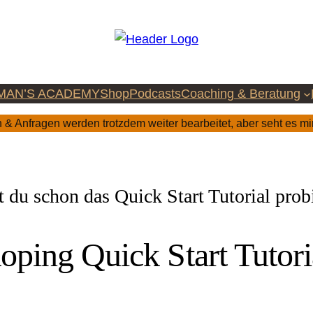
MAN’S ACADEMY
Shop
Podcasts
Coaching & Beratung
& Anfragen werden trotzdem weiter bearbeitet, aber seht es mi
 du schon das Quick Start Tutorial prob
oping Quick Start Tutori