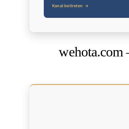
Kanal beitreten
→
wehota.com 