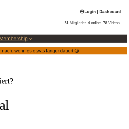
Login | Dashboard
31
Mitglieder.
4
online.
78
Videos.
Membership
r nach, wenn es etwas länger dauert 😉
iert?
al