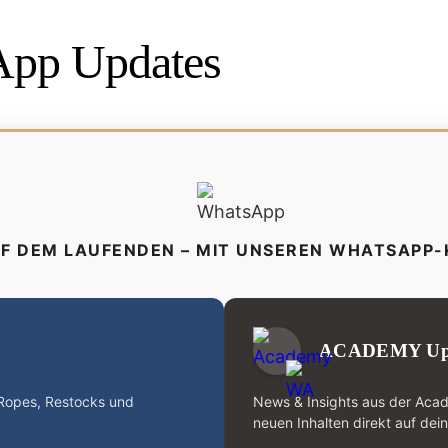
pp Updates
UF DEM LAUFENDEN – MIT UNSEREN WHATSAPP
ACADEMY Up
-Ropes, Restocks und
News & Insights aus der Aca
neuen Inhalten direkt auf dei