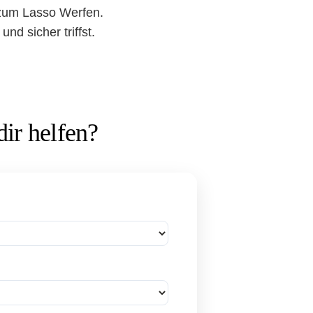
g zum Lasso Werfen.
nd sicher triffst.
ir helfen?