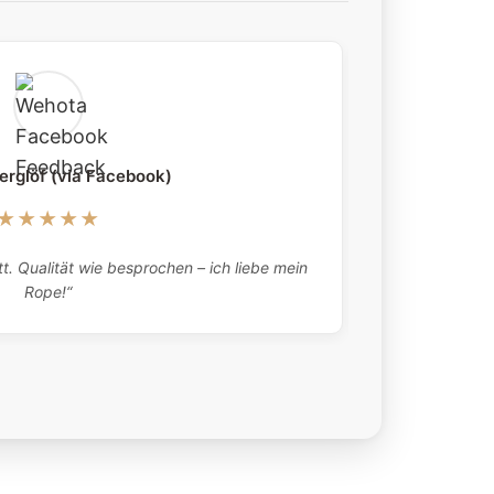
erglöf (via Facebook)
★★★★★
„Absolutely 
t. Qualität wie besprochen – ich liebe mein
what they tell
Rope!“
here twic