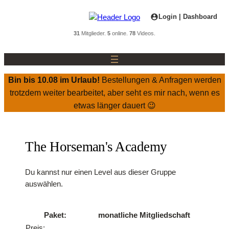
Zum
Login | Dashboard
Inhalt
springen
31
Mitglieder.
5
online.
78
Videos.
Bin bis 10.08 im Urlaub!
Bestellungen & Anfragen werden
trotzdem weiter bearbeitet, aber seht es mir nach, wenn es
etwas länger dauert 😉
The Horseman's Academy
Du kannst nur einen Level aus dieser Gruppe
auswählen.
monatliche Mitgliedschaft