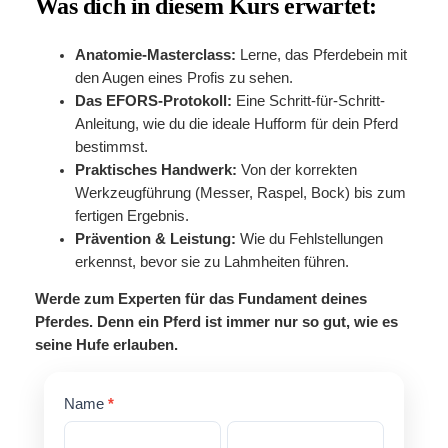
Was dich in diesem Kurs erwartet:
Anatomie-Masterclass:
Lerne, das Pferdebein mit
den Augen eines Profis zu sehen.
Das EFORS-Protokoll:
Eine Schritt-für-Schritt-
Anleitung, wie du die ideale Hufform für dein Pferd
bestimmst.
Praktisches Handwerk:
Von der korrekten
Werkzeugführung (Messer, Raspel, Bock) bis zum
fertigen Ergebnis.
Prävention & Leistung:
Wie du Fehlstellungen
erkennst, bevor sie zu Lahmheiten führen.
Werde zum Experten für das Fundament deines
Pferdes. Denn ein Pferd ist immer nur so gut, wie es
seine Hufe erlauben.
Hufbearbeitungs
Name
*
Kurs
Vorname
Nachname
Warteliste