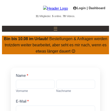
Zum
Login | Dashboard
Inhalt
springen
31
Mitglieder.
5
online.
78
Videos.
Bin bis 10.08 im Urlaub!
Bestellungen & Anfragen werden
trotzdem weiter bearbeitet, aber seht es mir nach, wenn es
etwas länger dauert 😉
Hufbearbeitungs
Name
*
Kurs
Vorname
Nachname
Warteliste
Vorname
Nachname
E-Mail
*