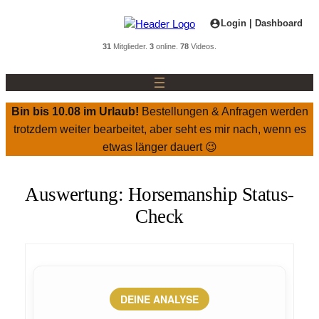
Zum
Login | Dashboard
Inhalt
springen
31
Mitglieder.
3
online.
78
Videos.
Bin bis 10.08 im Urlaub!
Bestellungen & Anfragen werden
trotzdem weiter bearbeitet, aber seht es mir nach, wenn es
etwas länger dauert 😉
Auswertung: Horsemanship Status-
Check
DEINE ANALYSE