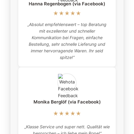
Hanna Regenbogen (via Facebook)
★★★★★
„Absolut empfehlenswert – top Beratung
„
mit exzellenter und schneller
item
Kommunikation bei Fragen, einfache
Bestellung, sehr schnelle Lieferung und
pro
immer hervorragende Waren. Ihr seid
this
spitze!“
Monika Berglöf (via Facebook)
★★★★★
„Klasse Service und super nett. Qualität wie
besprochen – ich liebe mein Rope!“