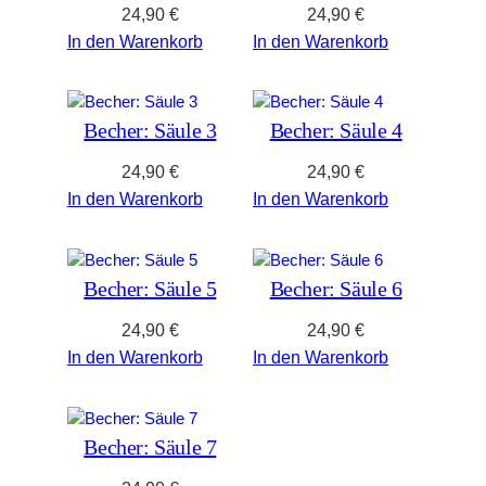
e
24,90
€
24,90
€
c
In den Warenkorb
In den Warenkorb
h
e
r
Becher: Säule 3
Becher: Säule 4
B
u
24,90
€
24,90
€
n
In den Warenkorb
In den Warenkorb
d
l
e
M
Becher: Säule 5
Becher: Säule 6
e
24,90
€
24,90
€
n
g
In den Warenkorb
In den Warenkorb
e
Becher: Säule 7