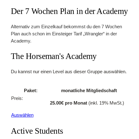
l
Der 7 Wochen Plan in der Academy
a
n
M
Alternativ zum Einzelkauf bekommst du den 7 Wochen
e
Plan auch schon im Einsteiger Tarif „Wrangler“ in der
n
Academy.
g
The Horseman's Academy
e
Du kannst nur einen Level aus dieser Gruppe auswählen.
monatliche Mitgliedschaft
25.00€ pro Monat
(inkl. 19% MwSt.)
Auswählen
Active Students