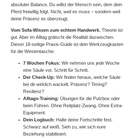
i
P
i
absoluter Balance. Du willst der Mensch sein, dem dein
m
r
s
Pferd freiwillig folgt. Nicht, weil es muss – sondern weil
A
e
t
deine Präsenz es überzeugt.
l
i
:
l
Vom Sofa-Wissen zum echtem Handwerk.
Theorie ist
s
1
t
gut. Aber im Alltag grätscht die Realität dazwischen.
w
9
a
Dieser 18-seitige Praxis-Guide ist dein Werkzeugkasten
a
,
g
für die Westentasche:
r
0
–
:
0
7 Wochen Fokus:
Wir nehmen uns jede Woche
d
2
eine Säule vor. Schritt für Schritt.
e
9
€
Der Check-Up:
Wir finden heraus, welche Säule
r
,
.
bei dir wirklich wackelt. Präsenz? Timing?
7
0
Resilienz?
W
0
Alltags-Training:
Übungen für die Putzbox oder
o
beim Führen. Ohne Reitplatz-Zwang. Ohne Extra-
c
€
Equipment.
h
Dein Logbuch:
Halte deine Fortschritte fest.
e
Schwarz auf weiß. Sieh zu, wie sich eure
n
Beziehung stabilisiert.
P