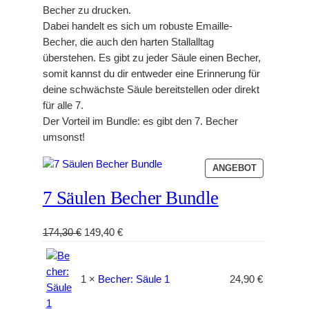
Becher zu drucken.
Dabei handelt es sich um robuste Emaille-
Becher, die auch den harten Stallalltag
überstehen. Es gibt zu jeder Säule einen Becher,
somit kannst du dir entweder eine Erinnerung für
deine schwächste Säule bereitstellen oder direkt
für alle 7.
Der Vorteil im Bundle: es gibt den 7. Becher
umsonst!
P
ANGEBOT
R
7 Säulen Becher Bundle
O
D
U
U
A
174,30
€
149,40
€
K
r
k
T
s
t
I
M
p
u
1 ×
Becher: Säule 1
24,90
€
A
r
e
N