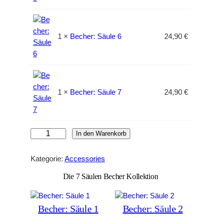
4
€
,
.
3
1 ×
Becher: Säule 6
24,90
€
0
€
1 ×
Becher: Säule 7
24,90
€
7
In den Warenkorb
S
ä
Kategorie:
Accessories
u
Die 7 Säulen Becher Kollektion
l
e
n
Becher: Säule 1
Becher: Säule 2
B