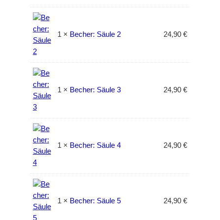
ü
l
G
n
l
E
g
e
B
1 ×
Becher: Säule 2
24,90
€
l
r
O
i
P
T
c
r
h
e
e
i
1 ×
Becher: Säule 3
24,90
€
r
s
P
i
r
s
e
t
i
:
1 ×
Becher: Säule 4
24,90
€
s
1
w
4
a
9
r
,
:
4
1 ×
Becher: Säule 5
24,90
€
1
0
7