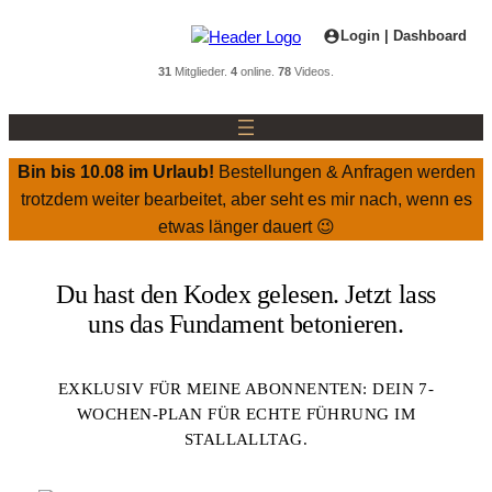
Zum
Login | Dashboard
Inhalt
springen
31
Mitglieder.
4
online.
78
Videos.
Bin bis 10.08 im Urlaub!
Bestellungen & Anfragen werden
trotzdem weiter bearbeitet, aber seht es mir nach, wenn es
etwas länger dauert 😉
Du hast den Kodex gelesen. Jetzt lass
uns das Fundament betonieren.
EXKLUSIV FÜR MEINE ABONNENTEN: DEIN 7-
WOCHEN-PLAN FÜR ECHTE FÜHRUNG IM
STALLALLTAG.