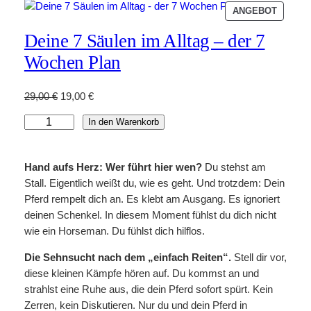
P
ANGEBOT
R
Deine 7 Säulen im Alltag – der 7
O
D
Wochen Plan
U
K
T
U
A
29,00
€
19,00
€
I
r
k
D
M
In den Warenkorb
s
t
A
e
p
u
N
i
r
e
G
Hand aufs Herz: Wer führt hier wen?
Du stehst am
n
ü
l
E
Stall. Eigentlich weißt du, wie es geht. Und trotzdem: Dein
e
B
n
l
Pferd rempelt dich an. Es klebt am Ausgang. Es ignoriert
7
O
g
e
deinen Schenkel. In diesem Moment fühlst du dich nicht
S
T
l
r
wie ein Horseman. Du fühlst dich hilflos.
ä
i
P
u
c
r
Die Sehnsucht nach dem „einfach Reiten“.
Stell dir vor,
l
h
e
diese kleinen Kämpfe hören auf. Du kommst an und
e
e
i
strahlst eine Ruhe aus, die dein Pferd sofort spürt. Kein
n
r
s
Zerren, kein Diskutieren. Nur du und dein Pferd in