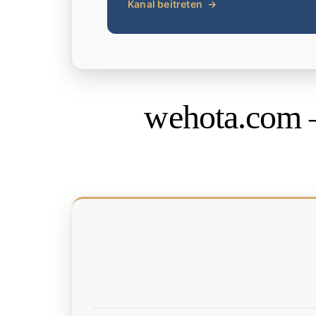
Kanal beitreten
→
wehota.com 