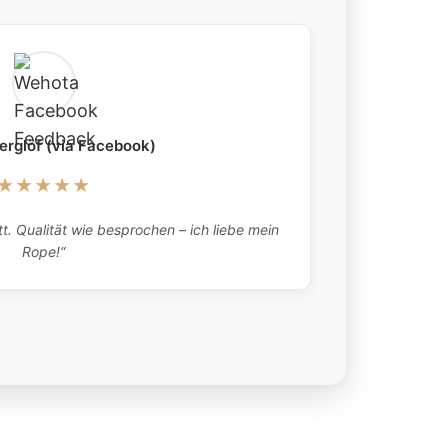
erglöf (via Facebook)
★★★★★
„Absolutely 
t. Qualität wie besprochen – ich liebe mein
what they tell
Rope!“
here twic