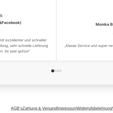
a Facebook)
Monika B
★
it exzellenter und schneller
„Klasse Service und super net
lung, sehr schnelle Lieferung
 Ihr seid spitze!“
AGB’s
Zahlung & Versand
Impressum
Widerrufsbelehrung