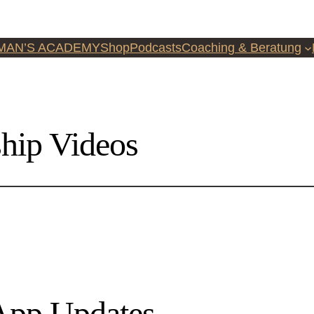
MAN’S ACADEMY
Shop
Podcasts
Coaching & Beratung
hip Videos
pp Updates