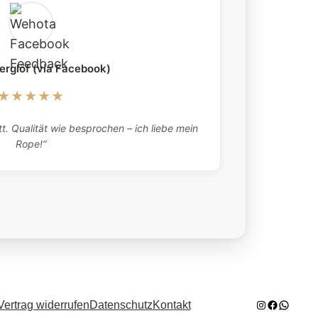
erglöf (via Facebook)
★★★★★
„Absolutely 
t. Qualität wie besprochen – ich liebe mein
what they tell
Rope!“
here twic
Instagram
Facebook
WhatsA
Vertrag widerrufen
Datenschutz
Kontakt