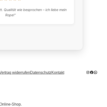
„Absolutely 
t. Qualität wie besprochen – ich liebe mein
what they tell
Rope!“
here twic
Instagram
Facebook
WhatsA
Vertrag widerrufen
Datenschutz
Kontakt
 Online-Shop.