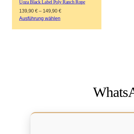
Uoza Black Label Poly Ranch Rope
139,90
€
–
149,90
€
Ausführung wählen
WhatsA