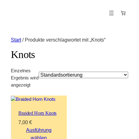
Start
/ Produkte verschlagwortet mit „Knots“
Knots
Einzelnes
Ergebnis wird
angezeigt
Braided Horn Knots
7,00
€
Ausführung
wählen