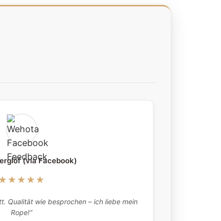
erglöf (via Facebook)
★★★★★
„Absolutely 
t. Qualität wie besprochen – ich liebe mein
what they tell
Rope!“
here twic