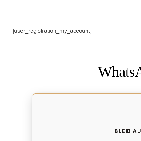
Zum
Inhalt
springen
[user_registration_my_account]
WhatsA
BLEIB A