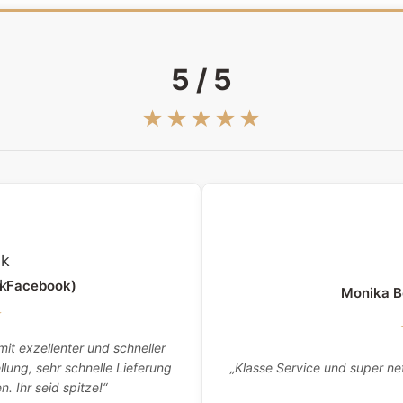
5 / 5
★★★★★
a Facebook)
Monika B
★
it exzellenter und schneller
„Klasse Service und super net
lung, sehr schnelle Lieferung
 Ihr seid spitze!“