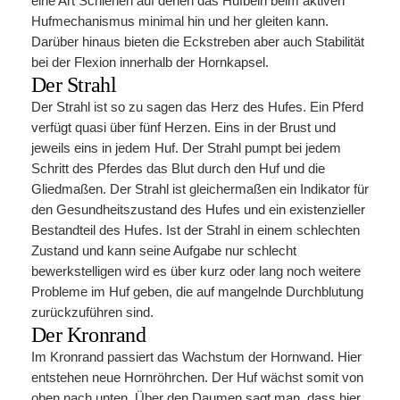
eine Art Schienen auf denen das Hufbein beim aktiven
Hufmechanismus minimal hin und her gleiten kann.
Darüber hinaus bieten die Eckstreben aber auch Stabilität
bei der Flexion innerhalb der Hornkapsel.
Der Strahl
Der Strahl ist so zu sagen das Herz des Hufes. Ein Pferd
verfügt quasi über fünf Herzen. Eins in der Brust und
jeweils eins in jedem Huf. Der Strahl pumpt bei jedem
Schritt des Pferdes das Blut durch den Huf und die
Gliedmaßen. Der Strahl ist gleichermaßen ein Indikator für
den Gesundheitszustand des Hufes und ein existenzieller
Bestandteil des Hufes. Ist der Strahl in einem schlechten
Zustand und kann seine Aufgabe nur schlecht
bewerkstelligen wird es über kurz oder lang noch weitere
Probleme im Huf geben, die auf mangelnde Durchblutung
zurückzuführen sind.
Der Kronrand
Im Kronrand passiert das Wachstum der Hornwand. Hier
entstehen neue Hornröhrchen. Der Huf wächst somit von
oben nach unten. Über den Daumen sagt man, dass hier