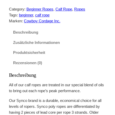
y
n
Category:
Beginner Ropes
, 
Calf Rope
, 
Ropes
c
Tags:
beginner
, 
calf rope
o
Marken:
Cowboy Cordage Inc.
C
a
Beschreibung
l
Zusätzliche Informationen
f
R
Produktsicherheit
o
p
Rezensionen (0)
e
s
Beschreibung
M
e
All of our calf ropes are treated in our special blend of oils
n
to bring out each rope’s peak performance.
g
Our Synco brand is a durable, economical choice for all
e
levels of ropers. Synco poly ropes are differentiated by
having 2 pieces of lead core per rope 3 strands. Older